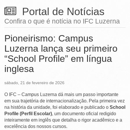
Ministério da Ciência, Tecnologia, Inovações e Comunicações
Portal de Notícias
Ministério do Meio Ambiente
Confira o que é notícia no IFC Luzerna
Ministério do Turismo
Pioneirismo: Campus
Ministério do Desenvolvimento Regional
Luzerna lança seu primeiro
Controladoria-Geral da União
“School Profile” em língua
Ministério da Mulher, da Família e dos Direitos Humanos
inglesa
Secretaria-Geral
sábado, 21 de fevereiro de 2026
Secretaria de Governo
O IFC – Campus Luzerna dá mais um passo importante
Gabinete de Segurança Institucional
em sua trajetória de internacionalização. Pela primeira vez
Advocacia-Geral da União
na história da unidade, foi elaborado e publicado o
School
Profile (Perfil Escolar)
, um documento oficial redigido
Banco Central do Brasil
inteiramente em inglês que detalha o rigor acadêmico e a
excelência dos nossos cursos.
Planalto