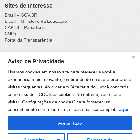
Sites de Interesse
Brasil – GOV.BR
Brasil – Ministério da Educação
CAPES – Periódicos
CNPq
Portal da Transparência
Aviso de Privacidade
Instituto Federal de Educação, Ciência e Tecnologia
Catarinense - Campus Luzerna
Usamos cookies em nosso site para oferecer a você a
Rua Vigário Frei João, nº 550, Centro - Luzerna - SC - CEP
experiência mais relevante, lembrando de suas preferências e
89609-000 - Fone (49) 3523-4300
visitas frequentes. Ao clicar em “Aceitar tudo”, você concorda
com o uso de TODOS os cookies. No entanto, você pode
visitar "Configurações de cookies" para fornecer um
Portal desenvolvido na
Fábrica de Software
do IFC
consentimento controlado. Leia nossa política completa
aqui
Campus
Araquari.
Aceitar tudo
Customize
Rejeitar tudo